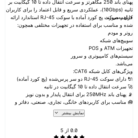
پهنای باند 250 مگاهرتز و سرعت انتقال داده تا 10 گیگابیت بر
ثانیه (10Gbps)، عملکردی سریع و قابل اعتماد را برای کاربران
فراهم می‌کند.
کابل به‌صورت پچ کورد آماده با سوکت RJ-45 استاندارد ارائه
شده و مناسب برای استفاده در تجهیزات مختلفی همچون:
روتر و مودم
سوییچ‌های شبکه
تجهیزات ATM و POS
سیستم‌های کامپیوتری و سرور
می‌باشد.
ویژگی‌های کابل شبکه CAT6:
🔌 دارای سوکت RJ-45 دو سر پرس‌شده (پچ کورد آماده)
🚀 سرعت انتقال داده تا 10 گیگابیت در ثانیه
📡 پهنای باند 250MHz برای انتقال پایدار و بدون نویز
🧰 مناسب برای کاربردهای خانگی، تجاری، صنعتی، دفاتر و
مراکز داده
نمایش بیشتر
🧵 ساختار مقاوم و کابل با کیفیت بالا جهت افزایش طول عمر
و دوام
0.0
از 5
سایزهای قابل سفارش: