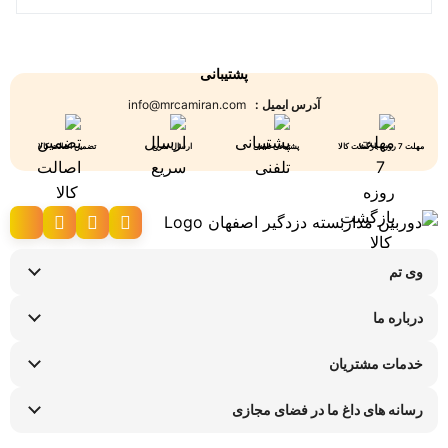
پشتیبانی
آدرس ایمیل :
info@mrcamiran.com
مهلت 7 روزه بازگشت کالا
پشتیبانی تلفنی
ارسال سریع
تضمین اصالت کالا
وی تم
نحوه ارسال کالا
درباره ما
شرایط عودت کالا
سوالات متداول
پیگیری سفارش
خدمات مشتریان
تماس با ما
راهنمای خرید اقساطی
قوانین و مقررات
فروشگاه های حضوری
رسانه های داغ ما در فضای مجازی
ضمانت هفت روزه وی تم
اینستاگرام