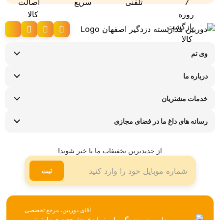
وی تم
نحوه ارسال کالا
درباره ما
شرایط عودت کالا
سوالات متداول
پیگیری سفارش
خدمات مشتریان
تماس با ما
راهنمای خرید اقساطی
قوانین و مقررات
فروشگاه های حضوری
رسانه های داغ ما در فضای مجازی
ضمانت هفت روزه وی تم
اینستاگرام
شیوه ها و هزینه ارسال
تلگرام
از جدیدترین تخفیفات ما با خبر شوید!
لینکدین
ثبت
آقای دوربین، مرجع تخصصی
فروش حضوری و اینترنتی