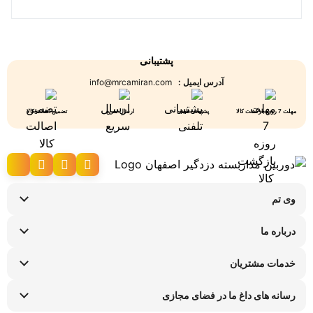
پشتیبانی
آدرس ایمیل :
info@mrcamiran.com
مهلت 7 روزه بازگشت کالا
پشتیبانی تلفنی
ارسال سریع
تضمین اصالت کالا
وی تم
نحوه ارسال کالا
درباره ما
شرایط عودت کالا
سوالات متداول
پیگیری سفارش
خدمات مشتریان
تماس با ما
راهنمای خرید اقساطی
قوانین و مقررات
فروشگاه های حضوری
رسانه های داغ ما در فضای مجازی
ضمانت هفت روزه وی تم
اینستاگرام