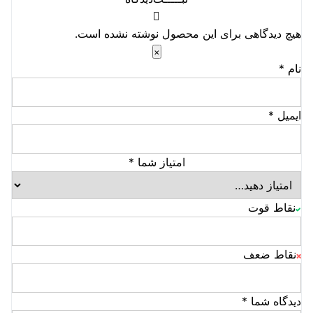
مزایای استفاده از هارد بنفش:
قابلیت اطمینان بالا:
هیچ دیدگاهی برای این محصول نوشته نشده است.
طراحی شده برای کارکرد مداوم و بدون وقفه.
×
عملکرد بهینه در سیستم‌های نظارتی:
نام
*
فناوری‌های به‌کار رفته در این هاردها به بهبود عملکرد و کاهش
مشکلات در سیستم‌های نظارت تصویری کمک می‌کنند.
ذخیره‌سازی طولانی‌مدت:
ایمیل
*
مناسب برای ذخیره حجم زیادی از داده‌های تصویری.
کاهش احتمال خرابی:
امتیاز شما
*
با طراحی مقاوم در برابر لرزش و نوسانات حرارتی.
نقاط قوت
نقاط ضعف
دیدگاه شما
*