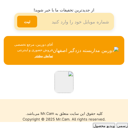
شیوه ها و هزینه ارسال
تلگرام
از جدیدترین تخفیفات ما با خبر شوید!
لینکدین
ثبت
آقای دوربین، مرجع تخصصی
فروش حضوری و اینترنتی
تجهیزات نظارتی، امنیتی و
نمایش بیشتر
شبکه، همواره تلاش می‌کند با
تکیه بر تجربه، مشاوره
تخصصی و ارائه محصولات
باکیفیت، بهترین خدمات را به
مشتریان خود ارائه دهد. تمامی
کالاها با گارانتی معتبر، تضمین
اصالت و سلامت فیزیکی و
قیمت مناسب عرضه می‌شوند
تا خریدی مطمئن را تجربه کنید.
کلیه حقوق این سایت متعلق به Mr.Cam می‌باشد.
Copyright © 2025 Mr.Cam. All rights reserved.
رسمی
ویدیو محصول