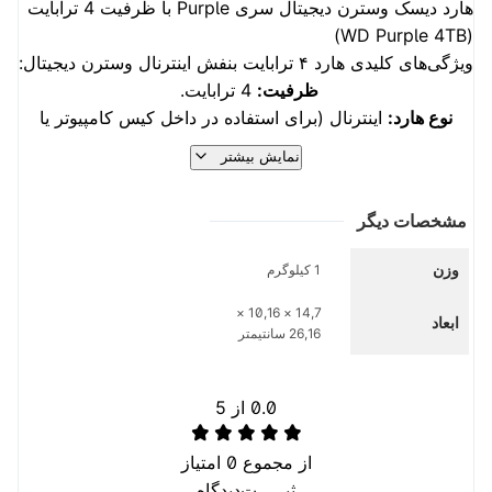
هارد دیسک وسترن دیجیتال سری Purple با ظرفیت 4 ترابایت
(WD Purple 4TB)
ویژگی‌های کلیدی هارد ۴ ترابایت بنفش اینترنال وسترن دیجیتال:
ظرفیت:
4 ترابایت.
نوع هارد:
اینترنال (برای استفاده در داخل کیس کامپیوتر یا
دستگاه ضبط).
نمایش بیشتر
سری:
بنفش
(
Purple
)
از وسترن دیجیتال، مناسب برای
سیستم‌های نظارتی.
مشخصات دیگر
کاربرد:
ذخیره‌سازی تصاویر دوربین‌های مداربسته، سیستم‌های
امنیتی، و سایر کاربردهایی که نیاز به ضبط و ذخیره‌سازی
وزن
1 کیلوگرم
مداوم دارند.
ویژگی‌ها:
قابلیت کارکرد ۲۴/۷، پشتیبانی از فناوری AllFrame
14,7 × 10,16 ×
ابعاد
26,16 سانتیمتر
برای کاهش افت فریم و بهبود پخش ویدیو، و سازگاری با تعداد
زیادی دوربین مداربسته.
سرعت چرخش:
معمولاً 5400 دور در دقیقه.
0.0
از 5
حافظه کش:
معمولاً 64 یا 256 مگابایت.
نوع اتصال:
SATA 3.0.
از مجموع
0
امتیاز
برند:
وسترن دیجیتال (Western Digital).
ثبـــــت‌دیدگاه