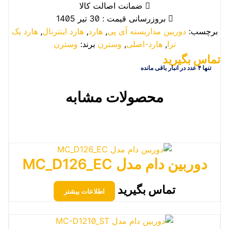
ضمانت اصالت کالا
بروزرسانی قیمت : 30 تیر 1405
برچسب:
دوربین مداربسته آی پی
,
هارد
,
هارد اینترنال
,
هارد یک
ترا
,
هارد-اصلی
,
وسترن
برند:
وسترن
تماس بگیرید
تنها ۴ عدد در انبار باقی مانده
محصولات مشابه
دوربین دام مدل MC_D126_EC
تماس بگیرید
اطلاعات بیشتر