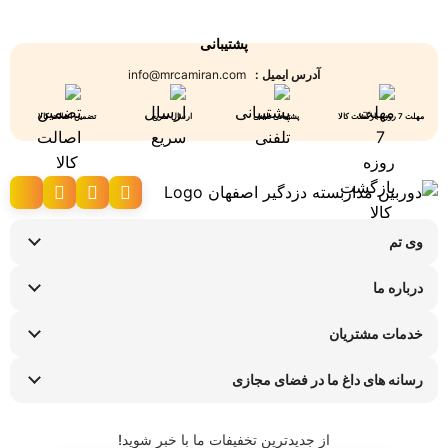
پشتیبانی
آدرس ایمیل :
info@mrcamiran.com
مهلت 7 روزه بازگشت کالا
پشتیبانی تلفنی
ارسال سریع
تضمین اصالت کالا
وی تم
نحوه ارسال کالا
درباره ما
شرایط عودت کالا
سوالات متداول
پیگیری سفارش
خدمات مشتریان
تماس با ما
راهنمای خرید اقساطی
قوانین و مقررات
فروشگاه های حضوری
رسانه های داغ ما در فضای مجازی
ضمانت هفت روزه وی تم
اینستاگرام
شیوه ها و هزینه ارسال
تلگرام
از جدیدترین تخفیفات ما با خبر شوید!