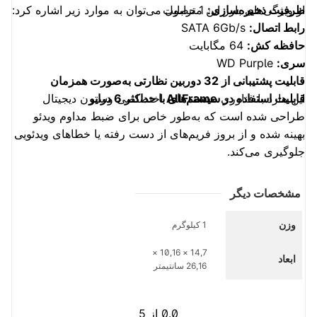
ظرفیت ذخیره‌سازی:
1 ترابایت
از ویژگی‌های بارز این محصول می‌توان به موارد زیر اشاره کرد:
رابط اتصال:
SATA 6Gb/s
حافظه کش:
64 مگابایت
سری:
WD Purple
قابلیت پشتیبانی از 32 دوربین نظارتی به‌صورت همزمان
این هارد با فناوری
AllFrame
قابلیت استفاده در سیستم‌های با حداکثر 6 درایو
اختصاصی وسترن دیجیتال
طراحی شده است که به‌طور خاص برای ضبط مداوم ویدئو
بهینه شده و از بروز فریم‌های از دست رفته یا خطاهای ویدئویی
جلوگیری می‌کند.
مشخصات دیگر
وزن
1 کیلوگرم
14,7 × 10,16 ×
ابعاد
26,16 سانتیمتر
0.0
از 5