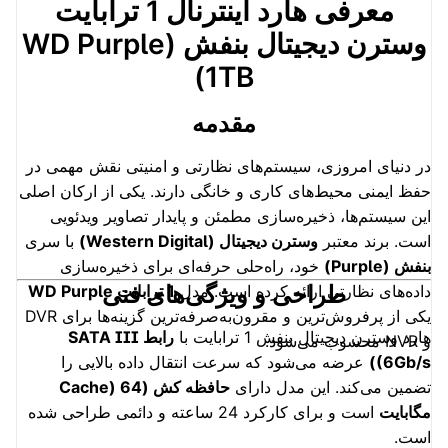
معرفی هارد اینترنال 1 ترابایت
وسترن دیجیتال بنفش (WD Purple
1TB)
مقدمه
در دنیای امروزی، سیستم‌های نظارتی و امنیتی نقش مهمی در
حفظ ایمنی محیط‌های کاری و خانگی دارند. یکی از ارکان اصلی
این سیستم‌ها، ذخیره‌سازی مطمئن و پایدار تصاویر ویدئویی
است. برند معتبر
وسترن دیجیتال (Western Digital)
با سری
بنفش (Purple)
خود، راه‌حلی حرفه‌ای برای ذخیره‌سازی
طراحی و ویژگی‌های فنی
داده‌های نظارتی ارائه کرده است. مدل
1 ترابایت WD Purple
یکی از پرفروش‌ترین و مقرون‌به‌صرفه‌ترین گزینه‌ها برای DVR
هارد وسترن دیجیتال بنفش 1 ترابایت با
رابط SATA III
و NVR محسوب می‌شود.
(6Gb/s)
عرضه می‌شود که سرعت انتقال داده بالایی را
تضمین می‌کند. این مدل دارای
حافظه کش (Cache) 64
مگابایت
است و برای کارکرد 24 ساعته و دائمی طراحی شده
است.