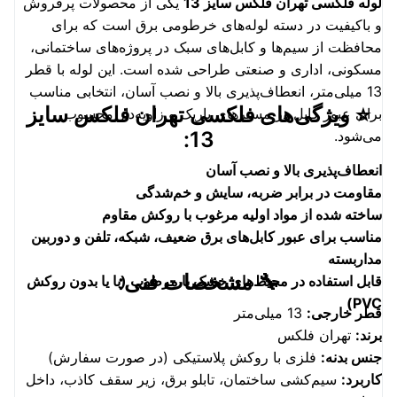
لوله فلکسی تهران فلکس سایز 13
یکی از محصولات پرفروش
و باکیفیت در دسته لوله‌های خرطومی برق است که برای
محافظت از سیم‌ها و کابل‌های سبک در پروژه‌های ساختمانی،
مسکونی، اداری و صنعتی طراحی شده است. این لوله با قطر
13 میلی‌متر، انعطاف‌پذیری بالا و نصب آسان، انتخابی مناسب
⭐ ویژگی‌های فلکسی تهران فلکس سایز
برای عبور کابل در مسیرهای باریک و زاویه‌دار محسوب
می‌شود.
13:
انعطاف‌پذیری بالا و نصب آسان
مقاومت در برابر ضربه، سایش و خم‌شدگی
ساخته شده از مواد اولیه مرغوب با روکش مقاوم
مناسب برای عبور کابل‌های برق ضعیف، شبکه، تلفن و دوربین
مداربسته
🔧 مشخصات فنی:
قابل استفاده در محیط‌های خشک یا مرطوب (با یا بدون روکش
PVC)
قطر خارجی:
13 میلی‌متر
برند:
تهران فلکس
جنس بدنه:
فلزی با روکش پلاستیکی (در صورت سفارش)
کاربرد:
سیم‌کشی ساختمان، تابلو برق، زیر سقف کاذب، داخل