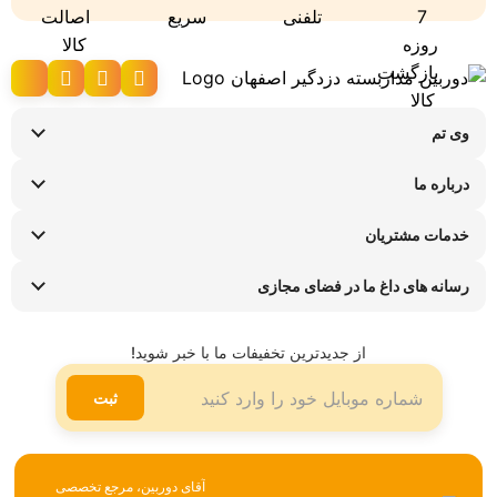
وی تم
نحوه ارسال کالا
درباره ما
شرایط عودت کالا
سوالات متداول
پیگیری سفارش
خدمات مشتریان
تماس با ما
راهنمای خرید اقساطی
قوانین و مقررات
فروشگاه های حضوری
رسانه های داغ ما در فضای مجازی
ضمانت هفت روزه وی تم
اینستاگرام
شیوه ها و هزینه ارسال
تلگرام
از جدیدترین تخفیفات ما با خبر شوید!
لینکدین
ثبت
آقای دوربین، مرجع تخصصی