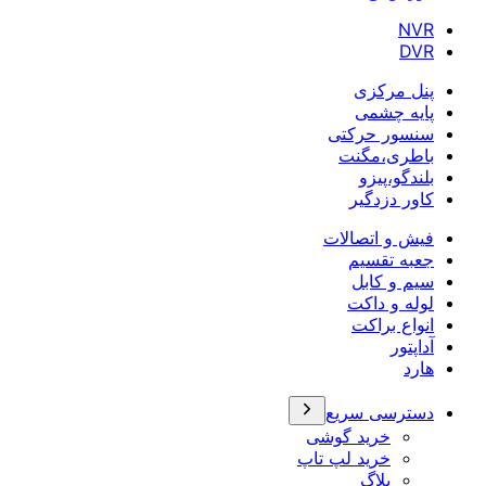
NVR
DVR
پنل مرکزی
پایه چشمی
سنسور حرکتی
باطری،مگنت
بلندگو،پیزو
کاور دزدگیر
فیش و اتصالات
جعبه تقسیم
سیم و کابل
لوله و داکت
انواع براکت
آداپتور
هارد
دسترسی سریع
خرید گوشی
خرید لپ تاپ
بلاگ