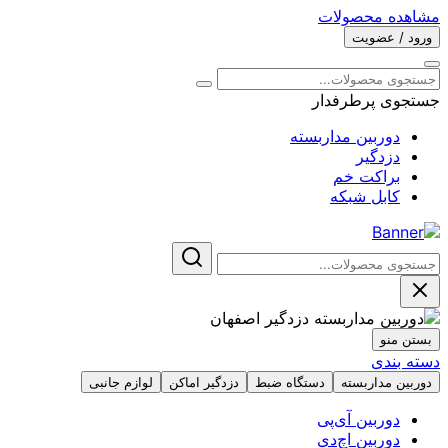
مشاهده محصولات
ورود / عضویت
جستجوی پرطرفدار
دوربین مداربسته
دزدگیر
براکت خم
کابل شبکه
بستن منو
دسته بندی
دوربین مداربسته
دستگاه ضبط
دزدگیر اماکن
لوازم جانبی
دوربین آی‌پی
دوربین اچ‌دی