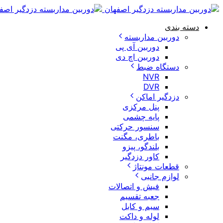
دسته بندی
دوربین مداربسته
دوربین آی پی
دوربین اچ دی
دستگاه ضبط
NVR
DVR
دزدگیر اماکن
پنل مرکزی
پایه چشمی
سنسور حرکتی
باطری، مگنت
بلندگو، پیزو
کاور دزدگیر
قطعات مونتاژ
لوازم جانبی
فیش و اتصالات
جعبه تقسیم
سیم و کابل
لوله و داکت