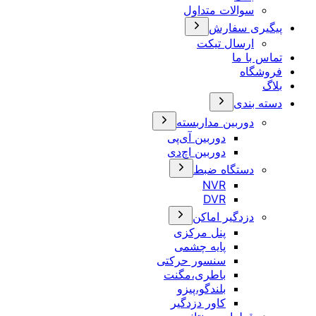
سوالات متداول
پیگیری سفارش
ارسال تیکت
تماس با ما
فروشگاه
بلاگ
دسته بندی
دوربین مداربسته
دوربین آی‌پی
دوربین اچ‌دی
دستگاه ضبط
NVR
DVR
دزدگیر اماکن
پنل مرکزی
پایه چشمی
سنسور حرکتی
باطری،مگنت
بلندگو،پیزو
کاور دزدگیر