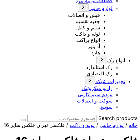
قطعات مونتاژ،برد
لوازم جانبی
فیش و اتصالات
جعبه تقسیم
سیم و کابل
لوله و داکت
انواع براکت
آداپتور
هارد
انواع رک
رک استاندارد
رک اقتصادی
تجهیزات شبکه
رادیو میکروتیک
مودم سیم کارتی
سوکت و اتصالات
سوییچ
Search products
خانه
/
لوازم جانبی
/
لوله و داکت
/ فلکسی تهران فلکس سایز 16