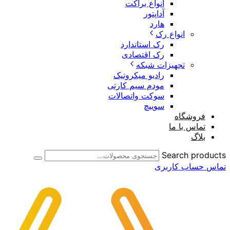
انواع براکت
آداپتور
هارد
انواع رک
رک استاندارد
رک اقتصادی
تجهیزات شبکه
رادیو میکروتیک
مودم سیم کارتی
سوکت واتصالات
سوییچ
فروشگاه
تماس با ما
بلاگ
Search products
تماس
حساب کاربری