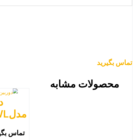
تماس بگیرید
محصولات مشابه
د
مدلMC_D1584_WL
تماس بگی