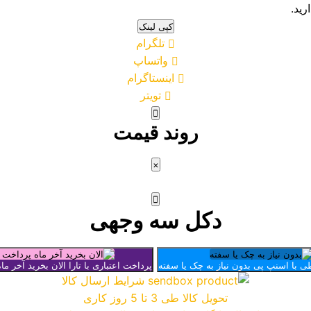
رید.
کپی لینک
تلگرام
واتساپ
اینستاگرام
تویتر
روند قیمت
×
دکل سه وجهی
ی با اسنپ پی
بدون نیاز به چک یا سفته
پرداخت اعتباری با تارا
الان بخرید آخر ما
شرایط ارسال کالا
تحویل کالا طی 3 تا 5 روز کاری