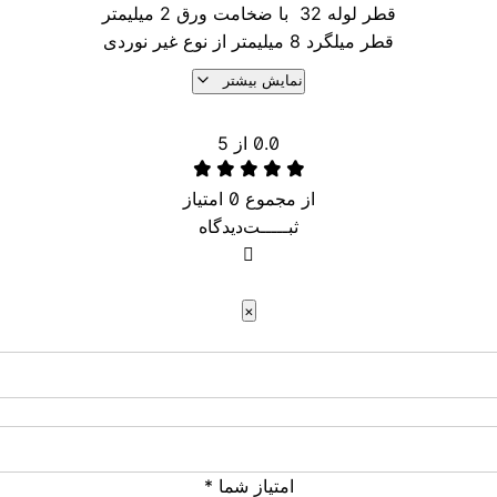
قطر لوله 32 با ضخامت ورق 2 میلیمتر
قطر میلگرد 8 میلیمتر از نوع غیر نوردی
سیم مهار از نوع گالونیزه بقطر 6 میلیمنتر
نمایش بیشتر
فاصله مهار ها هر 9 متر
مهار کش 12
0.0
از 5
ست پیچ و مهره 10 و 16 میلیمتر از نوع 8/8
کلیه صفحه تعادل این مجموعه با نمره 6 ارئه می گردد.
از مجموع
0
امتیاز
ثبـــــت‌دیدگاه
×
امتیاز شما
*