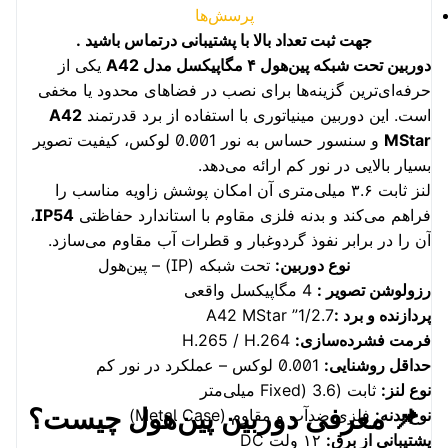
پرسش‌ها
جهت ثبت تعداد بالا با پشتیبانی درتماس باشید
.
دوربین تحت شبکه پین‌هول ۴ مگاپیکسل مدل A42
یکی از
حرفه‌ای‌ترین گزینه‌ها برای نصب در فضاهای محدود یا مخفی
است. این دوربین مینیاتوری با استفاده از برد قدرتمند
A42
MStar
و سنسور حساس به نور 0.001 لوکس، کیفیت تصویر
بسیار بالایی در نور کم ارائه می‌دهد.
لنز ثابت ۳.۶ میلی‌متری آن امکان پوشش زاویه مناسب را
فراهم می‌کند و بدنه فلزی مقاوم با استاندارد حفاظتی
IP54
،
آن را در برابر نفوذ گردوغبار و قطرات آب مقاوم می‌سازد.
نوع دوربین:
تحت شبکه (IP) – پین‌هول
رزولوشن تصویر :
4 مگاپیکسل واقعی
پردازنده و برد :
1/2.7” A42 MStar
فرمت فشرده‌سازی:
H.265 / H.264
حداقل روشنایی:
0.001 لوکس – عملکرد در نور کم
نوع لنز:
ثابت (Fixed) 3.6 میلی‌متر
📌 معرفی دوربین پین‌هول چیست؟
نوع بدنه:
فلزی ضدآب و مقاوم (Metal Case)
پشتیبانی از برق:
۱۲ ولت DC