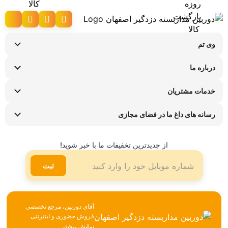
وی تم
نحوه ارسال کالا
درباره ما
شرایط عودت کالا
سوالات متداول
پیگیری سفارش
خدمات مشتریان
تماس با ما
راهنمای خرید اقساطی
قوانین و مقررات
فروشگاه های حضوری
رسانه های داغ ما در فضای مجازی
ضمانت هفت روزه وی تم
اینستاگرام
شیوه ها و هزینه ارسال
تلگرام
از جدیدترین تخفیفات ما با خبر شوید!
لینکدین
ثبت
آقای دوربین، مرجع تخصصی
فروش حضوری و اینترنتی
تجهیزات نظارتی، امنیتی و
نمایش بیشتر