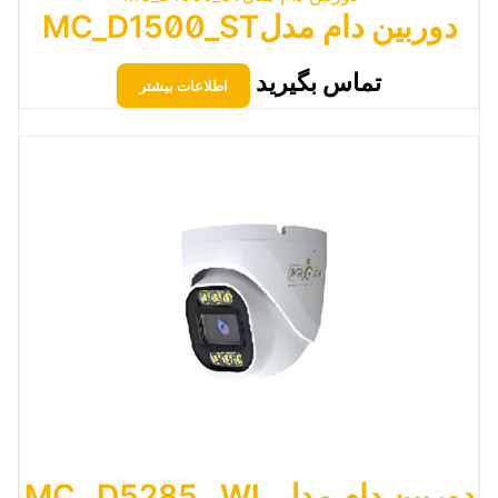
دوربین دام مدلMC_D1500_ST
تماس بگیرید
اطلاعات بیشتر
دوربین دام مدل MC_ D5285_ WL