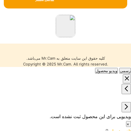
شبکه، همواره تلاش می‌کند با
تکیه بر تجربه، مشاوره
تخصصی و ارائه محصولات
باکیفیت، بهترین خدمات را به
مشتریان خود ارائه دهد. تمامی
کالاها با گارانتی معتبر، تضمین
اصالت و سلامت فیزیکی و
قیمت مناسب عرضه می‌شوند
تا خریدی مطمئن را تجربه کنید.
کلیه حقوق این سایت متعلق به Mr.Cam می‌باشد.
Copyright © 2025 Mr.Cam. All rights reserved.
رسمی
ویدیو محصول
ویدیویی برای این محصول ثبت نشده است.
×