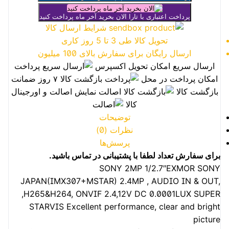
پرداخت اعتباری با تارا
الان بخرید آخر ماه پرداخت کنید
شرایط ارسال کالا
تحویل کالا طی 3 تا 5 روز کاری
ارسال رایگان برای سفارش بالای 100 میلیون
ارسال سریع
امکان تحویل اکسپرس
پرداخت
امکان پرداخت در محل
بازگشت کالا
۷ روز ضمانت
بازگشت کالا
اصالت
نمایش اصالت و اورجینال
کالا
توضیحات
نظرات (0)
پرسش‌ها
برای سفارش تعداد لطفا با پشتیبانی در تماس باشید.
SONY 2MP 1/2.7″EXMOR SONY
JAPAN(IMX307+MSTAR) 2.4MP , AUDIO IN & OUT,
,H265&H264, ONVIF 2.4,12V DC 0.0001LUX SUPER
STARVIS Excellent performance, clear and bright
picture