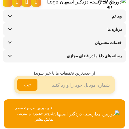
وی تم
نحوه ارسال کالا
درباره ما
شرایط عودت کالا
سوالات متداول
پیگیری سفارش
خدمات مشتریان
تماس با ما
راهنمای خرید اقساطی
قوانین و مقررات
فروشگاه های حضوری
رسانه های داغ ما در فضای مجازی
ضمانت هفت روزه وی تم
اینستاگرام
شیوه ها و هزینه ارسال
تلگرام
از جدیدترین تخفیفات ما با خبر شوید!
لینکدین
ثبت
آقای دوربین، مرجع تخصصی
فروش حضوری و اینترنتی
تجهیزات نظارتی، امنیتی و
نمایش بیشتر
شبکه، همواره تلاش می‌کند با