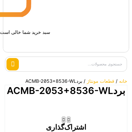
سبد خرید شما خالی است.
Search
products
خانه
/
قطعات مونتاژ
/ بردACMB-2053+8536-WL
بردACMB-2053+8536-WL
اشتراک‌گذاری