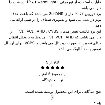
قابلیت استفاده از نورمرئی ( warmLight ) و IR در شب را
دارا می باشد.
برد دوربین ۲۰۵۳ دارای 3d-DNR می باشد که باعث حذف
نویز در شب می شود و تصویری شفاف را در شب ارائه می
دهد.
این برد قابلیت تغییر مدهای TVI , VCI , AHD , CVBS را
دارا می باشد. که TVI, VCI , AHD مربوط به پروتکل انتقال
دیتای تصویر به صورت دیجیتال می باشد و VCBS برای ارسال
تصویر با مد آنالوگ می باشد.
0.0
از 5
از مجموع
0
امتیاز
ثبـــــت‌دیدگاه
هیچ دیدگاهی برای این محصول نوشته نشده است.
×
نام
*