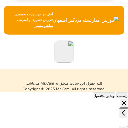
آقای دوربین، مرجع تخصصی
فروش حضوری و اینترنتی
تجهیزات نظارتی، امنیتی و
نمایش بیشتر
شبکه، همواره تلاش می‌کند با
تکیه بر تجربه، مشاوره
تخصصی و ارائه محصولات
باکیفیت، بهترین خدمات را به
مشتریان خود ارائه دهد. تمامی
کالاها با گارانتی معتبر، تضمین
اصالت و سلامت فیزیکی و
قیمت مناسب عرضه می‌شوند
تا خریدی مطمئن را تجربه کنید.
کلیه حقوق این سایت متعلق به Mr.Cam می‌باشد.
Copyright © 2025 Mr.Cam. All rights reserved.
رسمی
ویدیو محصول