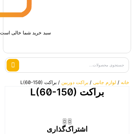
سبد خرید شما خالی است.
Search
products
خانه
/
لوازم جانبی
/
براکت دوربین
/ براکت L(60-150)
براکت L(60-150)
اشتراک‌گذاری