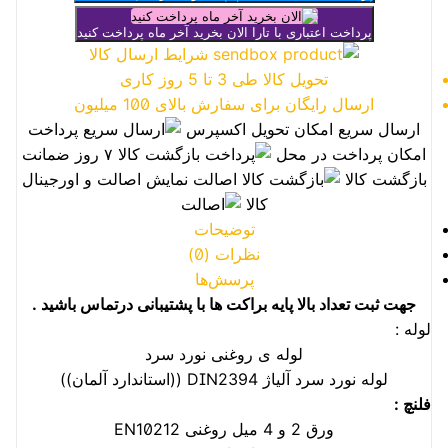
پرداخت اعتباری با تارا
الان بخرید آخر ماه پرداخت کنید
شرایط ارسال کالا
تحویل کالا طی 3 تا 5 روز کاری
ارسال رایگان برای سفارش بالای 100 میلیون
ارسال سریع
امکان تحویل اکسپرس
پرداخت
امکان پرداخت در محل
بازگشت کالا
۷ روز ضمانت
بازگشت کالا
اصالت
نمایش اصالت و اورجینال
کالا
توضیحات
نظرات (0)
پرسش‌ها
جهت ثبت تعداد بالا پایه براکت ها با پشتیبانی درتماس باشید
.
لوله :
لوله ی روغنی نورد سرد
لوله نورد سرد آلیاژ DIN2394 ((استاندارد آلمان))
فلنچ
:
ورق 2 و 4 میل روغنی EN10212