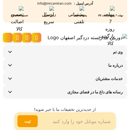
آدرس ایمیل :
info@mrcamiran.com
مهلت 7 روزه بازگشت کالا
پشتیبانی تلفنی
ارسال سریع
تضمین اصالت کالا
وی تم
نحوه ارسال کالا
درباره ما
شرایط عودت کالا
سوالات متداول
پیگیری سفارش
خدمات مشتریان
تماس با ما
راهنمای خرید اقساطی
قوانین و مقررات
فروشگاه های حضوری
رسانه های داغ ما در فضای مجازی
ضمانت هفت روزه وی تم
اینستاگرام
شیوه ها و هزینه ارسال
تلگرام
از جدیدترین تخفیفات ما با خبر شوید!
لینکدین
ثبت