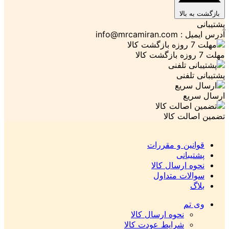
بالا
ل :
info@mrcamiran.com
لفنی
یع
لت کالا
ین و مقررات
بانی
 ارسال کالا
ات متداول
تم
نحوه ارسال کالا
شرایط عودت کالا