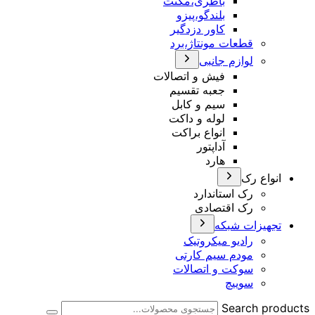
باطری،مگنت
بلندگو،پیزو
کاور دزدگیر
قطعات مونتاژ،برد
لوازم جانبی
فیش و اتصالات
جعبه تقسیم
سیم و کابل
لوله و داکت
انواع براکت
آداپتور
هارد
ع رک
رک استاندارد
رک اقتصادی
زات شبکه
رادیو میکروتیک
مودم سیم کارتی
سوکت و اتصالات
سوییچ
Search 