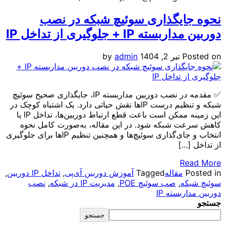
ایگذاری سوئیچ شبکه در نصب
 IP + جلوگیری از تداخل IP
P
تیر 2, 1404
admin
by
✅ مقدمه در نصب دوربین مداربسته IP، جایگذاری صحیح سوئیچ
شبکه و تنظیم درست IP‌ها نقش حیاتی دارد. یک اشتباه کوچک در
این زمینه ممکن است باعث قطع ارتباط دوربین‌ها، تداخل IP یا
 شبکه شود. در این مقاله، به‌صورت کامل نحوه
انتخاب و جای‌گذاری سوئیچ‌ها و همچنین تنظیم IPها برای جلوگیری
…]
R
مقاله
Tagged
آموزش دوربین آی‌پی
,
تداخل IP دوربین
,
که
,
صب سوئیچ POE
,
مدیریت IP در شبکه
,
نصب
بسته IP
جستجو