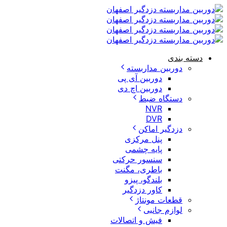
 بندی
دوربین مداربسته
دوربین آی پی
دوربین اچ دی
دستگاه ضبط
NVR
DVR
دزدگیر اماکن
پنل مرکزی
پایه چشمی
سنسور حرکتی
باطری، مگنت
بلندگو، پیزو
کاور دزدگیر
قطعات مونتاژ
لوازم جانبی
فیش و اتصالات