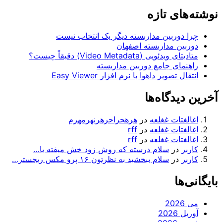
ای تازه
دوربین مداربسته دیگر یک انتخاب نیست
ین مداربسته اصفهان
یدئویی (Video Metadata) دقیقاً چیست؟
مای جامع دوربین مداربسته
 تصویر داهوا با نرم افزار Easy Viewer
یدگاه‌ها
غتات غغلعه
در
هرهحراحرهرنهرمهرم
غتات غغلعه
در
rff
غتات غغلعه
در
rff
ر
در
سلام درسته که روش زود خش میفته یا…
ر
در
سلام ببخشید به نظرتون ۱۶ پرو مکس ریجستر…
ها
2026