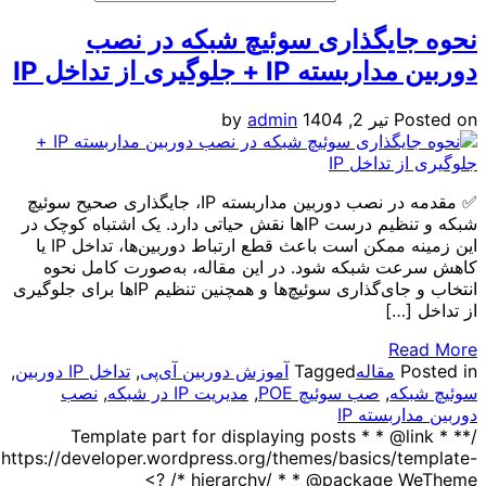
ایگذاری سوئیچ شبکه در نصب
 IP + جلوگیری از تداخل IP
P
تیر 2, 1404
admin
by
✅ مقدمه در نصب دوربین مداربسته IP، جایگذاری صحیح سوئیچ
شبکه و تنظیم درست IP‌ها نقش حیاتی دارد. یک اشتباه کوچک در
این زمینه ممکن است باعث قطع ارتباط دوربین‌ها، تداخل IP یا
 شبکه شود. در این مقاله، به‌صورت کامل نحوه
انتخاب و جای‌گذاری سوئیچ‌ها و همچنین تنظیم IPها برای جلوگیری
…]
R
مقاله
Tagged
آموزش دوربین آی‌پی
,
تداخل IP دوربین
,
که
,
صب سوئیچ POE
,
مدیریت IP در شبکه
,
نصب
بسته IP
/** * Template part for displaying posts * * @
https://developer.wordpress.org/themes/basics/
hierarchy/ * * @package WeTh