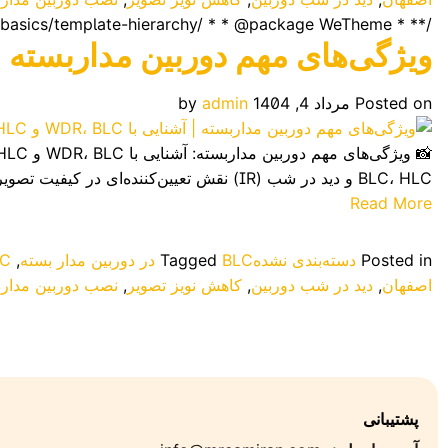
/** * Template part for displaying posts * * @link https://developer.wordpress.org/themes/basics/template-hierarchy/ * * @package WeTheme */ ?>
ویژگی‌های مهم دوربین مداربسته | آشنایی با 
Posted on
مرداد 4, 1404
admin
by
BLC، HLC و دید در شب (IR) نقش تعیین‌کننده‌ای در کیفیت تصویر دارند. در این مقاله، به زبان ساده با این ویژگی‌ها آشنا […]
Read More
Posted in
دسته‌بندی نشده
BLC در دوربین مدار بسته
Tagged
,
HLC
اصفهان
,
دید در شب دوربین
,
کاهش نویز تصویر
,
نصب دوربین مدارب
پشتیبانی