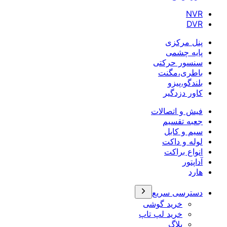
NVR
DVR
پنل مرکزی
پایه چشمی
سنسور حرکتی
باطری،مگنت
بلندگو،پیزو
کاور دزدگیر
فیش و اتصالات
جعبه تقسیم
سیم و کابل
لوله و داکت
انواع براکت
آداپتور
هارد
دسترسی سریع
خرید گوشی
خرید لپ تاپ
بلاگ