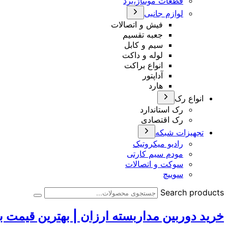
قطعات مونتاژ،برد
لوازم جانبی
فیش و اتصالات
جعبه تقسیم
سیم و کابل
لوله و داکت
انواع براکت
آداپتور
هارد
انواع رک
رک استاندارد
رک اقتصادی
تجهیزات شبکه
رادیو میکروتیک
مودم سیم کارتی
سوکت و اتصالات
سوییچ
Search products
خرید دوربین مداربسته ارزان | بهترین قیمت با 