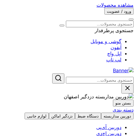
مشاهده محصولات
ورود / عضویت
جستجوی پرطرفدار
گوشی و موبایل
آیفون
اپل واچ
لپ تاپ
بستن منو
دسته بندی
دوربین مداربسته
دستگاه ضبط
دزدگیر اماکن
لوازم جانبی
دوربین آی‌پی
دوربین اچ‌دی