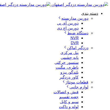
دسته بندی
دوربین مداربسته
دوربین آی پی
دوربین اچ دی
دستگاه ضبط
NVR
DVR
دزدگیر اماکن
پنل مرکزی
پایه چشمی
سنسور حرکتی
باطری، مگنت
بلندگو، پیزو
کاور دزدگیر
قطعات مونتاژ
لوازم جانبی
فیش و اتصالات
جعبه تقسیم
سیم و کابل
لوله و داکت