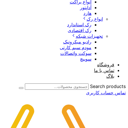
انواع براکت
آداپتور
هارد
انواع رک
رک استاندارد
رک اقتصادی
تجهیزات شبکه
رادیو میکروتیک
مودم سیم کارتی
سوکت واتصالات
سوییچ
فروشگاه
تماس با ما
بلاگ
Search products
تماس
حساب کاربری