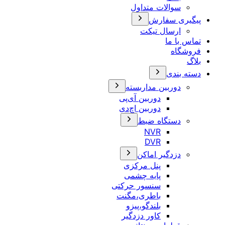
سوالات متداول
پیگیری سفارش
ارسال تیکت
تماس با ما
فروشگاه
بلاگ
دسته بندی
دوربین مداربسته
دوربین آی‌پی
دوربین اچ‌دی
دستگاه ضبط
NVR
DVR
دزدگیر اماکن
پنل مرکزی
پایه چشمی
سنسور حرکتی
باطری،مگنت
بلندگو،پیزو
کاور دزدگیر