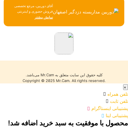
آقای دوربین، مرجع تخصصی
فروش حضوری و اینترنتی
تجهیزات نظارتی، امنیتی و
نمایش بیشتر
شبکه، همواره تلاش می‌کند با
تکیه بر تجربه، مشاوره
تخصصی و ارائه محصولات
باکیفیت، بهترین خدمات را به
مشتریان خود ارائه دهد. تمامی
کالاها با گارانتی معتبر، تضمین
اصالت و سلامت فیزیکی و
قیمت مناسب عرضه می‌شوند
تا خریدی مطمئن را تجربه کنید.
کلیه حقوق این سایت متعلق به Mr.Cam می‌باشد.
Copyright © 2025 Mr.Cam. All rights reserved.
×
تلفن همراه
تلفن ثابت
پشتیبانی اینستاگرام
پشتیبانی ایتا
محصول با موفقیت به سبد خرید اضافه شد!