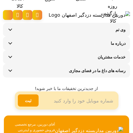
مداربسته
وی تم
نحوه ارسال کالا
درباره ما
شرایط عودت کالا
سوالات متداول
پیگیری سفارش
خدمات مشتریان
تماس با ما
راهنمای خرید اقساطی
قوانین و مقررات
فروشگاه های حضوری
رسانه های داغ ما در فضای مجازی
ضمانت هفت روزه وی تم
اینستاگرام
شیوه ها و هزینه ارسال
تلگرام
از جدیدترین تخفیفات ما با خبر شوید!
لینکدین
ثبت
آقای دوربین، مرجع تخصصی
فروش حضوری و اینترنتی