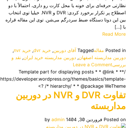
نظارتی حرفه‌ای برای خونه یا محل کارت رو داری، احتمالاً با دو
اصطلاح پر تکرار برخورد کردی: DVR و NVR. خیلیا توی انتخاب
بین این دوتا دستگاه ضبط سردرگم می‌شن. توی این مقاله قراره
با […]
Read More
Posted in
مقاله
Tagged
آقای دوربین
,
خرید dvr
,
خرید nvr
,
دوربین مداربسته اصفهان
,
دوربین مداربسته خرید ایران
,
نقد و
on
بررسی
Leave a Comment
تفاوت
/** * Template part for displaying posts * * @link
DVR
https://developer.wordpress.org/themes/basics/template-
و
hierarchy/ * * @package WeTheme */ ?>
تفاوت DVR و NVR در دوربین
NVR
در
مداربسته
دوربین
مداربسته
Posted on
فروردین 30, 1404
admin
by