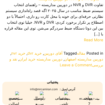
تفاوت DVR و NVR در دوربین مداربسته – راهنمای انتخاب
سیستم ضبط مناسب در سال ۲۰۲۵ اگه قصد راه‌اندازی سیستم
نظارتی حرفه‌ای برای خونه یا محل کارت رو داری، احتمالاً با دو
اصطلاح پر تکرار برخورد کردی: DVR و NVR. خیلیا توی انتخاب
بین این دوتا دستگاه ضبط سردرگم می‌شن. توی این مقاله قراره
با […]
Read More
Posted in
مقاله
Tagged
آقای دوربین
,
خرید dvr
,
خرید nvr
,
دوربین مداربسته اصفهان
,
دوربین مداربسته خرید ایران
,
نقد و
on
بررسی
Leave a Comment
تفاوت
DVR
و
پشتیبانی
NVR
آدرس ایمیل :
info@mrcamiran.com
در
دوربین
مهلت 7 روزه بازگشت کالا
پشتیبانی تلفنی
ارسال سریع
تضمین اصالت کالا