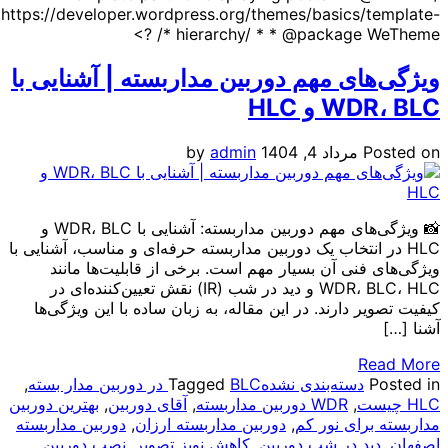
https://developer.wordpress.org/themes/basics/
hierarchy/ * * @package WeTh
ای مهم دوربین مداربسته | آشنایی با
 و HLC
P
مرداد 4, 1404
admin
by
📸 ویژگی‌های مهم دوربین مداربسته: آشنایی با WDR، BLC و
ر انتخاب یک دوربین مداربسته حرفه‌ای و مناسب، آشنایی با
فنی آن بسیار مهم است. برخی از قابلیت‌ها مانند
WDR، BLC، HLC و دید در شب (IR) نقش تعیین‌کننده‌ای در
ر دارند. در این مقاله، به زبان ساده با این ویژگی‌ها
R
دسته‌بندی نشده
BLC در دوربین مدار بسته
Tagged
,
,
WDR دوربین مداربسته
,
آقای دوربین
,
بهترین دوربین
برای نور کم
,
دوربین مداربسته ارزان
,
دوربین مداربسته
ید در شب دوربین
,
کاهش نویز تصویر
,
نصب دوربین