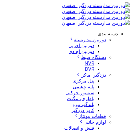
 بندی
دوربین مداربسته
دوربین آی پی
دوربین اچ دی
دستگاه ضبط
NVR
DVR
دزدگیر اماکن
پنل مرکزی
پایه چشمی
سنسور حرکتی
باطری، مگنت
بلندگو، پیزو
کاور دزدگیر
قطعات مونتاژ
لوازم جانبی
فیش و اتصالات