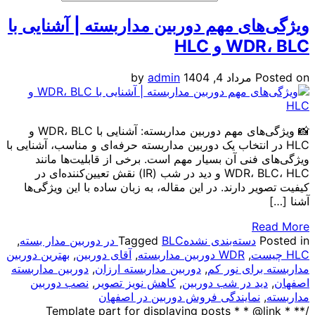
ای مهم دوربین مداربسته | آشنایی با
 و HLC
P
مرداد 4, 1404
admin
by
📸 ویژگی‌های مهم دوربین مداربسته: آشنایی با WDR، BLC و
ر انتخاب یک دوربین مداربسته حرفه‌ای و مناسب، آشنایی با
فنی آن بسیار مهم است. برخی از قابلیت‌ها مانند
WDR، BLC، HLC و دید در شب (IR) نقش تعیین‌کننده‌ای در
ر دارند. در این مقاله، به زبان ساده با این ویژگی‌ها
R
دسته‌بندی نشده
BLC در دوربین مدار بسته
Tagged
,
,
WDR دوربین مداربسته
,
آقای دوربین
,
بهترین دوربین
برای نور کم
,
دوربین مداربسته ارزان
,
دوربین مداربسته
ید در شب دوربین
,
کاهش نویز تصویر
,
نصب دوربین
نمایندگی فروش دوربین در اصفهان
/** * Template part for displaying posts * * @