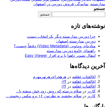
نمایندگی فروش دوربین در اصفهان
جستجو
ای تازه
دوربین مداربسته دیگر یک انتخاب نیست
ین مداربسته اصفهان
یدئویی (Video Metadata) دقیقاً چیست؟
مای جامع دوربین مداربسته
 تصویر داهوا با نرم افزار Easy Viewer
یدگاه‌ها
غتات غغلعه
در
هرهحراحرهرنهرمهرم
غتات غغلعه
در
rff
غتات غغلعه
در
rff
ر
در
سلام درسته که روش زود خش میفته یا…
ر
در
سلام ببخشید به نظرتون ۱۶ پرو مکس ریجستر…
ها