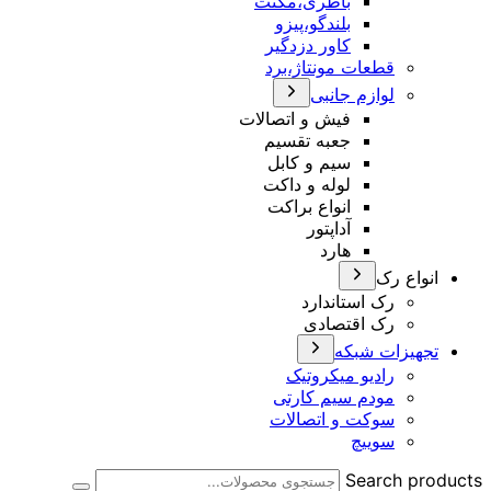
باطری،مگنت
بلندگو،پیزو
کاور دزدگیر
قطعات مونتاژ،برد
لوازم جانبی
فیش و اتصالات
جعبه تقسیم
سیم و کابل
لوله و داکت
انواع براکت
آداپتور
هارد
ع رک
رک استاندارد
رک اقتصادی
زات شبکه
رادیو میکروتیک
مودم سیم کارتی
سوکت و اتصالات
سوییچ
Search 