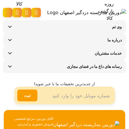
وی تم
نحوه ارسال کالا
درباره ما
شرایط عودت کالا
سوالات متداول
پیگیری سفارش
خدمات مشتریان
تماس با ما
راهنمای خرید اقساطی
قوانین و مقررات
فروشگاه های حضوری
رسانه های داغ ما در فضای مجازی
ضمانت هفت روزه وی تم
اینستاگرام
شیوه ها و هزینه ارسال
تلگرام
از جدیدترین تخفیفات ما با خبر شوید!
لینکدین
ثبت
آقای دوربین، مرجع تخصصی
فروش حضوری و اینترنتی