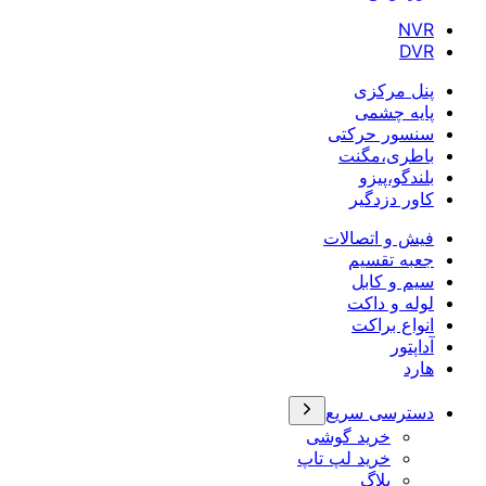
NVR
DVR
پنل مرکزی
پایه چشمی
سنسور حرکتی
باطری،مگنت
بلندگو،پیزو
کاور دزدگیر
فیش و اتصالات
جعبه تقسیم
سیم و کابل
لوله و داکت
انواع براکت
آداپتور
هارد
دسترسی سریع
خرید گوشی
خرید لپ تاپ
بلاگ