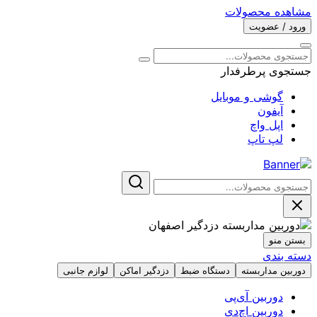
مشاهده محصولات
ورود / عضویت
جستجوی پرطرفدار
گوشی و موبایل
آیفون
اپل واچ
لپ تاپ
بستن منو
دسته بندی
دوربین مداربسته
دستگاه ضبط
دزدگیر اماکن
لوازم جانبی
دوربین آی‌پی
دوربین اچ‌دی