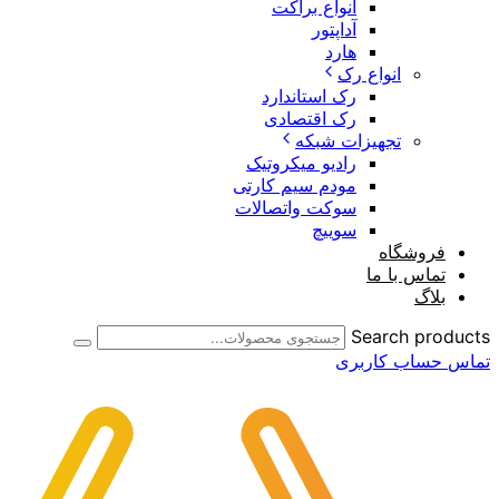
انواع براکت
آداپتور
هارد
انواع رک
رک استاندارد
رک اقتصادی
تجهیزات شبکه
رادیو میکروتیک
مودم سیم کارتی
سوکت واتصالات
سوییچ
فروشگاه
تماس با ما
بلاگ
Search products
تماس
حساب کاربری