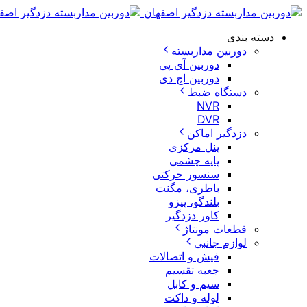
دسته بندی
دوربین مداربسته
دوربین آی پی
دوربین اچ دی
دستگاه ضبط
NVR
DVR
دزدگیر اماکن
پنل مرکزی
پایه چشمی
سنسور حرکتی
باطری، مگنت
بلندگو، پیزو
کاور دزدگیر
قطعات مونتاژ
لوازم جانبی
فیش و اتصالات
جعبه تقسیم
سیم و کابل
لوله و داکت