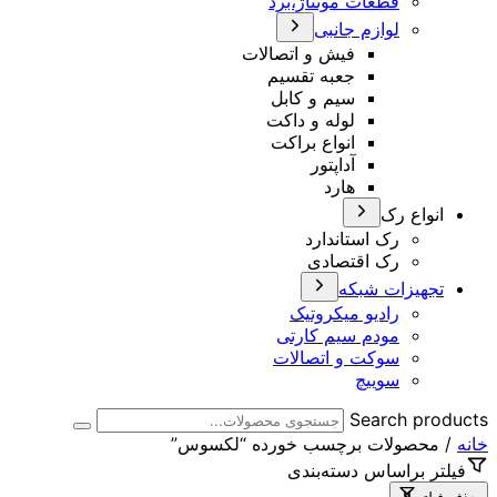
قطعات مونتاژ،برد
لوازم جانبی
فیش و اتصالات
جعبه تقسیم
سیم و کابل
لوله و داکت
انواع براکت
آداپتور
هارد
انواع رک
رک استاندارد
رک اقتصادی
تجهیزات شبکه
رادیو میکروتیک
مودم سیم کارتی
سوکت و اتصالات
سوییچ
Search products
خانه
/ محصولات برچسب خورده “لکسوس”
فیلتر براساس دسته‌بندی