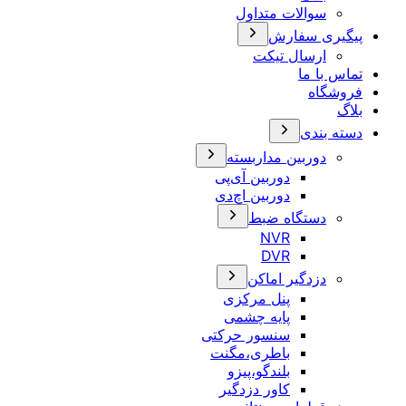
سوالات متداول
پیگیری سفارش
ارسال تیکت
تماس با ما
فروشگاه
بلاگ
دسته بندی
دوربین مداربسته
دوربین آی‌پی
دوربین اچ‌دی
دستگاه ضبط
NVR
DVR
دزدگیر اماکن
پنل مرکزی
پایه چشمی
سنسور حرکتی
باطری،مگنت
بلندگو،پیزو
کاور دزدگیر