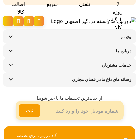
وی تم
نحوه ارسال کالا
درباره ما
شرایط عودت کالا
سوالات متداول
پیگیری سفارش
خدمات مشتریان
تماس با ما
راهنمای خرید اقساطی
قوانین و مقررات
فروشگاه های حضوری
رسانه های داغ ما در فضای مجازی
ضمانت هفت روزه وی تم
اینستاگرام
شیوه ها و هزینه ارسال
تلگرام
از جدیدترین تخفیفات ما با خبر شوید!
لینکدین
ثبت
آقای دوربین، مرجع تخصصی