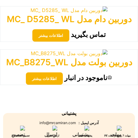
دوربین دام مدل MC_ D5285_ WL
تماس بگیرید
اطلاعات بیشتر
دوربین بولت مدل MC_B8275_WL
ناموجود در انبار
اطلاعات بیشتر
پشتیبانی
آدرس ایمیل :
info@mrcamiran.com
مهلت 7 روزه بازگشت کالا
پشتیبانی تلفنی
ارسال سریع
تضمین اصالت کالا