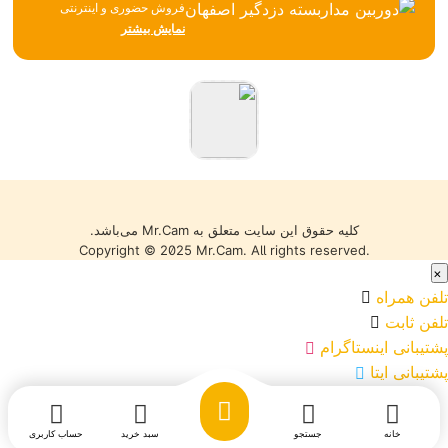
فروش حضوری و اینترنتی
تجهیزات نظارتی، امنیتی و
نمایش بیشتر
شبکه، همواره تلاش می‌کند با
تکیه بر تجربه، مشاوره
تخصصی و ارائه محصولات
باکیفیت، بهترین خدمات را به
مشتریان خود ارائه دهد. تمامی
کالاها با گارانتی معتبر، تضمین
اصالت و سلامت فیزیکی و
قیمت مناسب عرضه می‌شوند
تا خریدی مطمئن را تجربه کنید.
کلیه حقوق این سایت متعلق به Mr.Cam می‌باشد.
Copyright © 2025 Mr.Cam. All rights reserved.
×
تلفن همراه
تلفن ثابت
پشتیبانی اینستاگرام
پشتیبانی ایتا
خانه
جستجو
سبد خرید
حساب کاربری