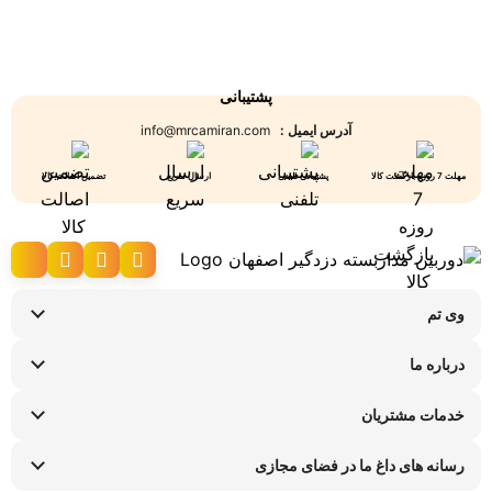
پشتیبانی
آدرس ایمیل :
info@mrcamiran.com
مهلت 7 روزه بازگشت کالا
پشتیبانی تلفنی
ارسال سریع
تضمین اصالت کالا
وی تم
نحوه ارسال کالا
درباره ما
شرایط عودت کالا
سوالات متداول
پیگیری سفارش
خدمات مشتریان
تماس با ما
راهنمای خرید اقساطی
قوانین و مقررات
فروشگاه های حضوری
رسانه های داغ ما در فضای مجازی
ضمانت هفت روزه وی تم
اینستاگرام