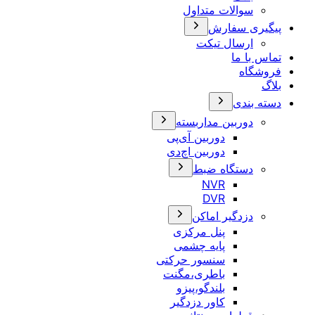
سوالات متداول
پیگیری سفارش
ارسال تیکت
تماس با ما
فروشگاه
بلاگ
دسته بندی
دوربین مداربسته
دوربین آی‌پی
دوربین اچ‌دی
دستگاه ضبط
NVR
DVR
دزدگیر اماکن
پنل مرکزی
پایه چشمی
سنسور حرکتی
باطری،مگنت
بلندگو،پیزو
کاور دزدگیر