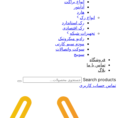
انواع براکت
آداپتور
هارد
انواع رک
رک استاندارد
رک اقتصادی
تجهیزات شبکه
رادیو میکروتیک
مودم سیم کارتی
سوکت واتصالات
سوییچ
فروشگاه
تماس با ما
بلاگ
Search products
تماس
حساب کاربری