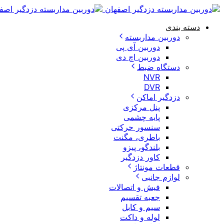
دسته بندی
دوربین مداربسته
دوربین آی پی
دوربین اچ دی
دستگاه ضبط
NVR
DVR
دزدگیر اماکن
پنل مرکزی
پایه چشمی
سنسور حرکتی
باطری، مگنت
بلندگو، پیزو
کاور دزدگیر
قطعات مونتاژ
لوازم جانبی
فیش و اتصالات
جعبه تقسیم
سیم و کابل
لوله و داکت