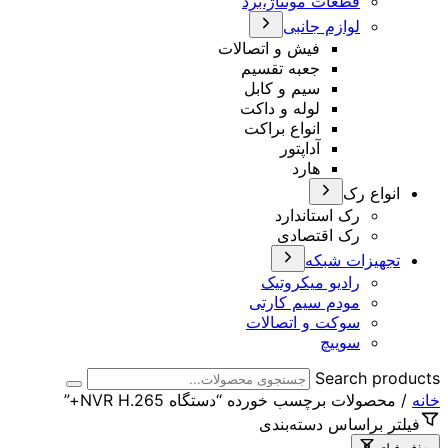
قطعات مونتاژ،برد
لوازم جانبی
فیش و اتصالات
جعبه تقسیم
سیم و کابل
لوله و داکت
انواع براکت
آداپتور
هارد
انواع رک
رک استاندارد
رک اقتصادی
تجهیزات شبکه
رادیو میکروتیک
مودم سیم کارتی
سوکت و اتصالات
سوییچ
Search products
خانه
/ محصولات برچسب خورده “دستگاه NVR H.265+”
فیلتر براساس دسته‌بندی