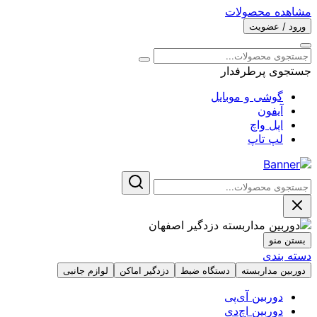
مشاهده محصولات
ورود / عضویت
جستجوی پرطرفدار
گوشی و موبایل
آیفون
اپل واچ
لپ تاپ
بستن منو
دسته بندی
دوربین مداربسته
دستگاه ضبط
دزدگیر اماکن
لوازم جانبی
دوربین آی‌پی
دوربین اچ‌دی