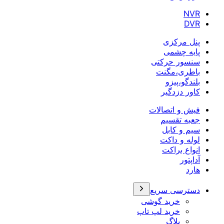
NVR
DVR
پنل مرکزی
پایه چشمی
سنسور حرکتی
باطری،مگنت
بلندگو،پیزو
کاور دزدگیر
فیش و اتصالات
جعبه تقسیم
سیم و کابل
لوله و داکت
انواع براکت
آداپتور
هارد
دسترسی سریع
خرید گوشی
خرید لپ تاپ
بلاگ