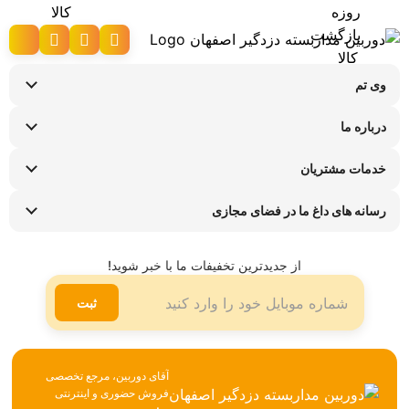
وی تم
نحوه ارسال کالا
درباره ما
شرایط عودت کالا
سوالات متداول
پیگیری سفارش
خدمات مشتریان
تماس با ما
راهنمای خرید اقساطی
قوانین و مقررات
فروشگاه های حضوری
رسانه های داغ ما در فضای مجازی
ضمانت هفت روزه وی تم
اینستاگرام
شیوه ها و هزینه ارسال
تلگرام
از جدیدترین تخفیفات ما با خبر شوید!
لینکدین
ثبت
آقای دوربین، مرجع تخصصی
فروش حضوری و اینترنتی