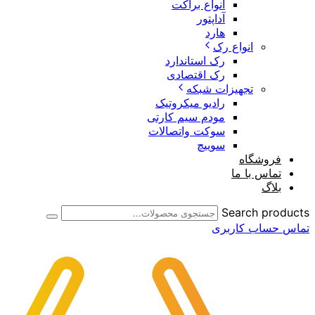
انواع براکت
آداپتور
هارد
انواع رک
رک استاندارد
رک اقتصادی
تجهیزات شبکه
رادیو میکروتیک
مودم سیم کارتی
سوکت واتصالات
سوییچ
فروشگاه
تماس با ما
بلاگ
Search products
تماس
حساب کاربری