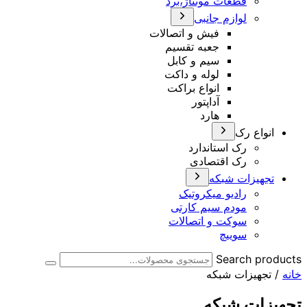
قطعات مونتاژ،برد
لوازم جانبی
فیش و اتصالات
جعبه تقسیم
سیم و کابل
لوله و داکت
انواع براکت
آداپتور
هارد
انواع رک
رک استاندارد
رک اقتصادی
تجهیزات شبکه
رادیو میکروتیک
مودم سیم کارتی
سوکت و اتصالات
سوییچ
Search products
خانه
/ تجهیزات شبکه
تجهیزات شبکه