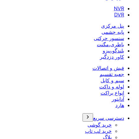
NVR
DVR
پنل مرکزی
پایه چشمی
سنسور حرکتی
باطری،مگنت
بلندگو،پیزو
کاور دزدگیر
فیش و اتصالات
جعبه تقسیم
سیم و کابل
لوله و داکت
انواع براکت
آداپتور
هارد
دسترسی سریع
خرید گوشی
خرید لپ تاپ
بلاگ