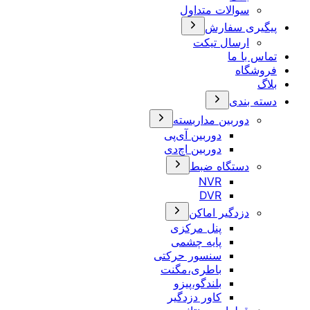
سوالات متداول
پیگیری سفارش
ارسال تیکت
تماس با ما
فروشگاه
بلاگ
دسته بندی
دوربین مداربسته
دوربین آی‌پی
دوربین اچ‌دی
دستگاه ضبط
NVR
DVR
دزدگیر اماکن
پنل مرکزی
پایه چشمی
سنسور حرکتی
باطری،مگنت
بلندگو،پیزو
کاور دزدگیر