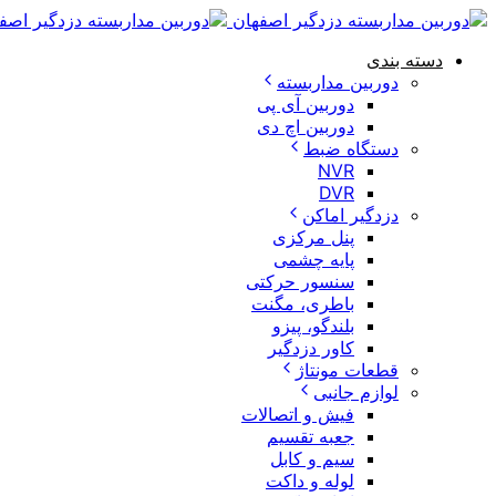
دسته بندی
دوربین مداربسته
دوربین آی پی
دوربین اچ دی
دستگاه ضبط
NVR
DVR
دزدگیر اماکن
پنل مرکزی
پایه چشمی
سنسور حرکتی
باطری، مگنت
بلندگو، پیزو
کاور دزدگیر
قطعات مونتاژ
لوازم جانبی
فیش و اتصالات
جعبه تقسیم
سیم و کابل
لوله و داکت