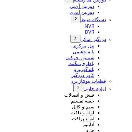
دوربین آی‌پی
دوربین اچ‌دی
دستگاه ضبط
NVR
DVR
دزدگیر اماکن
پنل مرکزی
پایه چشمی
سنسور حرکتی
باطری،مگنت
بلندگو،پیزو
کاور دزدگیر
قطعات مونتاژ،برد
لوازم جانبی
فیش و اتصالات
جعبه تقسیم
سیم و کابل
لوله و داکت
انواع براکت
آداپتور
هارد