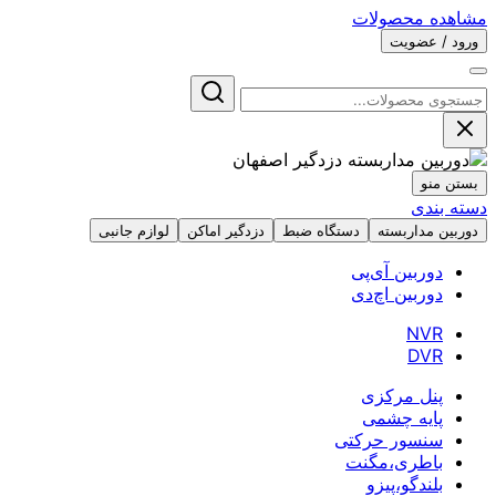
مشاهده محصولات
ورود / عضویت
بستن منو
دسته بندی
دوربین مداربسته
دستگاه ضبط
دزدگیر اماکن
لوازم جانبی
دوربین آی‌پی
دوربین اچ‌دی
NVR
DVR
پنل مرکزی
پایه چشمی
سنسور حرکتی
باطری،مگنت
بلندگو،پیزو