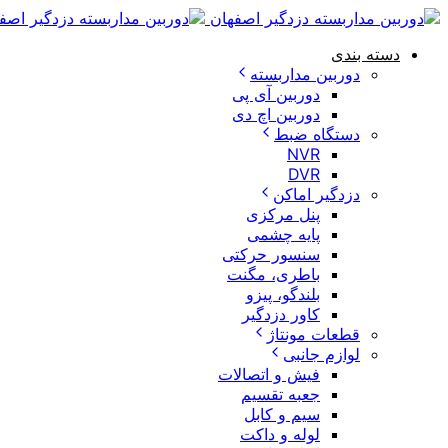
دسته بندی
دوربین مداربسته
دوربین آی پی
دوربین اچ دی
دستگاه ضبط
NVR
DVR
دزدگیر اماکن
پنل مرکزی
پایه چشمی
سنسور حرکتی
باطری، مگنت
بلندگو، پیزو
کاور دزدگیر
قطعات مونتاژ
لوازم جانبی
فیش و اتصالات
جعبه تقسیم
سیم و کابل
لوله و داکت