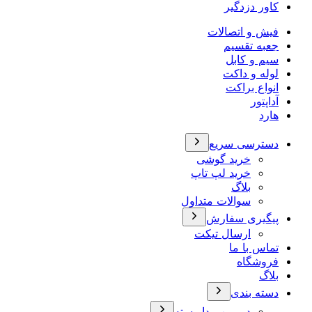
کاور دزدگیر
فیش و اتصالات
جعبه تقسیم
سیم و کابل
لوله و داکت
انواع براکت
آداپتور
هارد
دسترسی سریع
خرید گوشی
خرید لپ تاپ
بلاگ
سوالات متداول
پیگیری سفارش
ارسال تیکت
تماس با ما
فروشگاه
بلاگ
دسته بندی
دوربین مداربسته