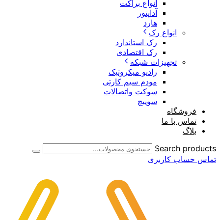
انواع براکت
آداپتور
هارد
انواع رک
رک استاندارد
رک اقتصادی
تجهیزات شبکه
رادیو میکروتیک
مودم سیم کارتی
سوکت واتصالات
سوییچ
فروشگاه
تماس با ما
بلاگ
Search products
تماس
حساب کاربری