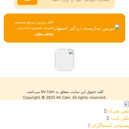
آقای دوربین، مرجع تخصصی
فروش حضوری و اینترنتی
تجهیزات نظارتی، امنیتی و
نمایش بیشتر
شبکه، همواره تلاش می‌کند با
تکیه بر تجربه، مشاوره
تخصصی و ارائه محصولات
باکیفیت، بهترین خدمات را به
مشتریان خود ارائه دهد. تمامی
کالاها با گارانتی معتبر، تضمین
اصالت و سلامت فیزیکی و
قیمت مناسب عرضه می‌شوند
تا خریدی مطمئن را تجربه کنید.
کلیه حقوق این سایت متعلق به Mr.Cam می‌باشد.
Copyright © 2025 Mr.Cam. All rights reserved.
×
تلفن همراه
تلفن ثابت
پشتیبانی اینستاگرام