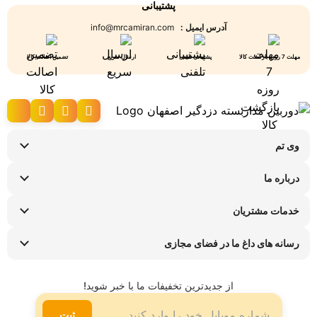
پشتیبانی
آدرس ایمیل :
info@mrcamiran.com
مهلت 7 روزه بازگشت کالا
پشتیبانی تلفنی
ارسال سریع
تضمین اصالت کالا
وی تم
نحوه ارسال کالا
درباره ما
شرایط عودت کالا
سوالات متداول
پیگیری سفارش
خدمات مشتریان
تماس با ما
راهنمای خرید اقساطی
قوانین و مقررات
فروشگاه های حضوری
رسانه های داغ ما در فضای مجازی
ضمانت هفت روزه وی تم
اینستاگرام
شیوه ها و هزینه ارسال
تلگرام
از جدیدترین تخفیفات ما با خبر شوید!
لینکدین
ثبت