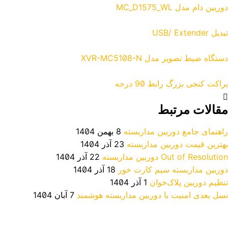
دوربین دام مدل MC_D1575_WL
تبدیل USB/ Extender
دستگاه ضبط تصویر مدل XVR-MC5108-N
براکت کنجی بزرگ رابط 90 درجه
مقالات مرتبط
راهنمای جامع دوربین مداربسته
8 بهمن 1404
بهترین قیمت دوربین مداربسته
23 آذر 1404
Out of Resolution دوربین مداربسته
22 آذر 1404
دوربین مداربسته سیم کارت خور
18 آذر 1404
تنظیم دوربین پلاک‌خوان
1 آذر 1404
نسل بعدی امنیت با دوربین مداربسته هوشمند
7 آبان 1404