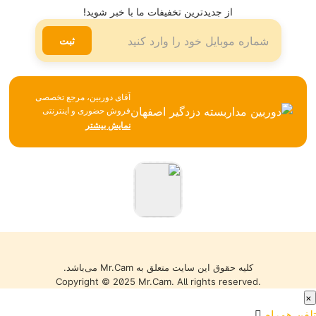
تلگرام
از جدیدترین تخفیفات ما با خبر شوید!
لینکدین
ثبت
آقای دوربین، مرجع تخصصی
فروش حضوری و اینترنتی
تجهیزات نظارتی، امنیتی و
نمایش بیشتر
شبکه، همواره تلاش می‌کند با
تکیه بر تجربه، مشاوره
تخصصی و ارائه محصولات
باکیفیت، بهترین خدمات را به
مشتریان خود ارائه دهد. تمامی
کالاها با گارانتی معتبر، تضمین
اصالت و سلامت فیزیکی و
قیمت مناسب عرضه می‌شوند
تا خریدی مطمئن را تجربه کنید.
کلیه حقوق این سایت متعلق به Mr.Cam می‌باشد.
Copyright © 2025 Mr.Cam. All rights reserved.
×
تلفن همراه