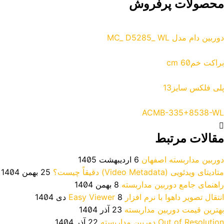
محصولات پرفروش
دوربین دام مدل MC_ D5285_ WL
براکت خم60 cm
پلی فلکس سایز13
ACMB-335+8538-WL
مقالات مرتبط
دوربین مداربسته اصفهان
6 اردیبهشت 1405
متادیتای ویدئویی (Video Metadata) دقیقاً چیست؟
25 بهمن 1404
راهنمای جامع دوربین مداربسته
8 بهمن 1404
انتقال تصویر داهوا با نرم افزار Easy Viewer
8 دی 1404
بهترین قیمت دوربین مداربسته
23 آذر 1404
Out of Resolution دوربین مداربسته
22 آذر 1404