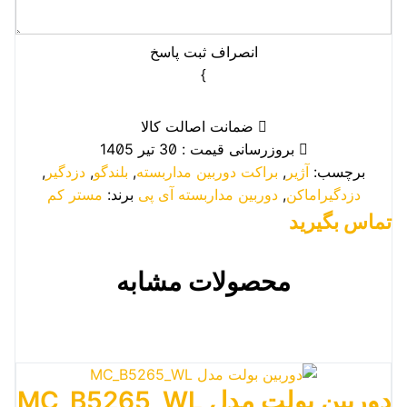
انصراف
ثبت پاسخ
}
ضمانت اصالت کالا
بروزرسانی قیمت : 30 تیر 1405
برچسب:
آژیر
,
براکت دوربین مداربسته
,
بلندگو
,
دزدگیر
,
دزدگیراماکن
,
دوربین مداربسته آی پی
برند:
مستر کم
تماس بگیرید
محصولات مشابه
دوربین بولت مدل MC_B5265_WL