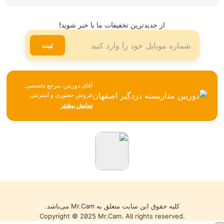
اینستاگرام
شیوه ها و هزینه ارسال
تلگرام
از جدیدترین تخفیفات ما با خبر شوید!
لینکدین
ثبت
آقای دوربین، مرجع تخصصی
فروش حضوری و اینترنتی
تجهیزات نظارتی، امنیتی و
نمایش بیشتر
شبکه، همواره تلاش می‌کند با
تکیه بر تجربه، مشاوره
تخصصی و ارائه محصولات
باکیفیت، بهترین خدمات را به
مشتریان خود ارائه دهد. تمامی
کالاها با گارانتی معتبر، تضمین
اصالت و سلامت فیزیکی و
قیمت مناسب عرضه می‌شوند
تا خریدی مطمئن را تجربه کنید.
کلیه حقوق این سایت متعلق به Mr.Cam می‌باشد.
Copyright © 2025 Mr.Cam. All rights reserved.