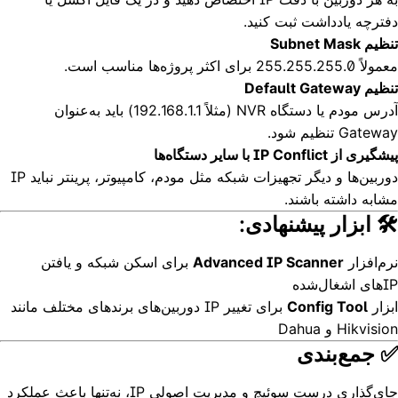
دفترچه یادداشت ثبت کنید.
تنظیم Subnet Mask
معمولاً 255.255.255.0 برای اکثر پروژه‌ها مناسب است.
تنظیم Default Gateway
آدرس مودم یا دستگاه NVR (مثلاً 192.168.1.1) باید به‌عنوان
Gateway تنظیم شود.
پیشگیری از IP Conflict با سایر دستگاه‌ها
دوربین‌ها و دیگر تجهیزات شبکه مثل مودم، کامپیوتر، پرینتر نباید IP
مشابه داشته باشند.
🛠 ابزار پیشنهادی:
نرم‌افزار
Advanced IP Scanner
برای اسکن شبکه و یافتن
IPهای اشغال‌شده
ابزار
Config Tool
برای تغییر IP دوربین‌های برندهای مختلف مانند
Hikvision و Dahua
✅ جمع‌بندی
جای‌گذاری درست سوئیچ و مدیریت اصولی IP، نه‌تنها باعث عملکرد