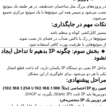
در پروژه‌های بزرگ مثل ساختمان چندطبقه، در هر طبقه یک سوئیچ
نصب می‌شود و سپس همه این سوئیچ‌ها با یک سوئیچ مرکزی تجمیع
می‌شوند.
نکات مهم در جایگذاری:
مسیر کابل‌کشی کوتاه و منظم باشد.
سوئیچ‌ها در رک یا باکس ضدآب در فضای باز نصب شوند.
از سوئیچ‌هایی با ظرفیت پورت کافی استفاده شود.
🔹 بخش سوم: چگونه IP بدهیم تا تداخل ایجاد
نشود
تداخل IP یعنی دو دستگاه IP یکسان دارند، که باعث قطع اتصال
یکی یا هر دو می‌شود. برای جلوگیری از این مشکل:
مراحل پیشنهادی:
تعیین رنج IP اختصاصی (مثلاً: 192.168.1.100 تا 192.168.1.254)
دوربین‌ها باید IP ثابت (Static IP) بگیرند، نه DHCP.
هر دوربین یک IP منحصربه‌فرد
به هر دوربین با دقت IP اختصاص دهید و در یک فایل اکسل یا