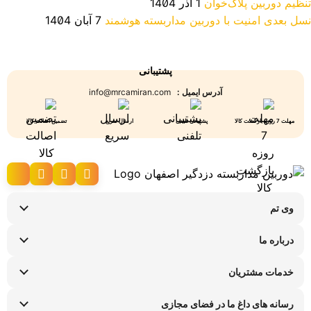
تنظیم دوربین پلاک‌خوان
1 آذر 1404
نسل بعدی امنیت با دوربین مداربسته هوشمند
7 آبان 1404
پشتیبانی
آدرس ایمیل :
info@mrcamiran.com
مهلت 7 روزه بازگشت کالا
پشتیبانی تلفنی
ارسال سریع
تضمین اصالت کالا
وی تم
نحوه ارسال کالا
درباره ما
شرایط عودت کالا
سوالات متداول
پیگیری سفارش
خدمات مشتریان
تماس با ما
راهنمای خرید اقساطی
قوانین و مقررات
فروشگاه های حضوری
رسانه های داغ ما در فضای مجازی
ضمانت هفت روزه وی تم