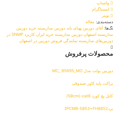
واتساپ
اینستاگرام
تویتر
دسته‌بندی:
مقاله
تگ‌ها:
آقای دوربین
پهنای باند دوربین مداربسته
خرید دوربین
مداربسته اصفهان
دوربین مداربسته خرید ایران
کاربرد SNMP در
دوربین‌های مداربسته
نمایندگی فروش دوربین در اصفهان
محصولات پرفروش
دوربین بولت مدل MC_ B5695_MO
براکت پایه کاور صندوقی
کابل پچ کورد 50cm)-cat6)
بردIPCMB-5053+FH8852