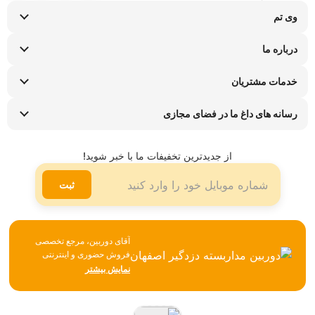
وی تم
نحوه ارسال کالا
درباره ما
شرایط عودت کالا
سوالات متداول
پیگیری سفارش
خدمات مشتریان
تماس با ما
راهنمای خرید اقساطی
قوانین و مقررات
فروشگاه های حضوری
رسانه های داغ ما در فضای مجازی
ضمانت هفت روزه وی تم
اینستاگرام
شیوه ها و هزینه ارسال
تلگرام
از جدیدترین تخفیفات ما با خبر شوید!
لینکدین
ثبت
آقای دوربین، مرجع تخصصی
فروش حضوری و اینترنتی
تجهیزات نظارتی، امنیتی و
نمایش بیشتر
شبکه، همواره تلاش می‌کند با
تکیه بر تجربه، مشاوره
تخصصی و ارائه محصولات