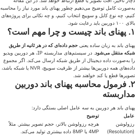
دچار تأخیر، افت تصویر یا قطع ارتباط خواهد شد. در این مقاله
به‌صورت کامل توضیح می‌دهیم چطور پهنای باند مورد نیاز را محاسبه
کنیم، چه نوع کابل و سوییچ انتخاب کنیم، و چه نکاتی برای پروژه‌های
بالای ۱۰۰ دوربین باید رعایت شود.
۱. پهنای باند چیست و چرا مهم است؟
پهنای باند به زبان ساده یعنی
حجم داده‌ای که در هر ثانیه از طریق
شبکه منتقل می‌شود
. در سیستم‌های مداربسته IP، هر دوربین ویدیو
را به‌صورت داده دیجیتال از طریق شبکه ارسال می‌کند. اگر مجموع
داده‌های همه دوربین‌ها بیشتر از ظرفیت سوییچ، NVR یا شبکه باشد،
تصویرها قطع یا کند خواهند شد.
۲. فرمول محاسبه پهنای باند دوربین
مداربسته
پهنای باند هر دوربین به سه عامل اصلی بستگی دارد:
عامل
توضیح
رزولوشن
هرچه رزولوشن بالاتر، حجم تصویر بیشتر. مثلاً
(Resolution)
4MP یا 8MP داده بیشتری تولید می‌کند.