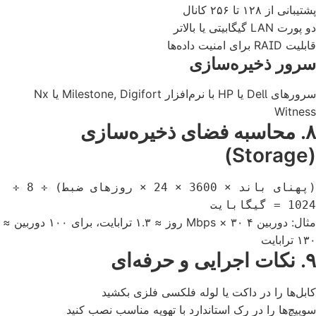
پشتیبانی از ۱۲۸ تا ۲۵۶ کانال
دو پورت LAN گیگابیتی یا بالاتر
قابلیت RAID برای امنیت داده‌ها
سرور ذخیره‌سازی
سرورهای Dell یا HP با نرم‌افزار Milestone, Digifort یا Nx
Witness
۸. محاسبه فضای ذخیره‌سازی
(Storage)
(پهنای باند × 3600 × 24 × روزهای ضبط) ÷ 8 ÷
1024 = گیگابایت
مثال: دوربین ۴ Mbps × ۳۰ روز ≈ ۱.۳ ترابایت، برای ۱۰۰ دوربین ≈
۱۳۰ ترابایت
۹. نکات اجرایی و حرفه‌ای
کابل‌ها را در داکت یا لوله فلکسی فلزی بکشید
سوییچ‌ها را در رک استاندارد با تهویه مناسب نصب کنید