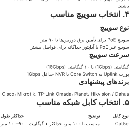
باشند.
۴. انتخاب سوییچ مناسب
نوع سوییچ
سوییچ PoE برای تأمین برق دوربین‌ها تا ۹۰ متر
سوییچ غیر PoE با آداپتور جداگانه برای فواصل بیشتر
سرعت سوییچ
گیگابیتی (1Gbps) یا ۱۰ گیگابیتی (10Gbps)
پورت Uplink به Core Switch یا NVR حداقل 1Gbps
برندهای پیشنهادی
Cisco، Mikrotik، TP-Link Omada، Planet، Hikvision / Dahua
۵. انتخاب کابل شبکه مناسب
نوع کابل
توضیح
حداکثر طول
Cat5e
مناسب تا ۱۰۰ متر، حداکثر ۱ گیگابیت
۹۰–۱۰۰ متر